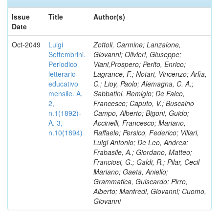
Issue
Title
Author(s)
Date
Oct-2049
Luigi
Zottoli, Carmine; Lanzalone,
Settembrini.
Giovanni; Olivieri, Giuseppe;
Periodico
Viani,Prospero; Perito, Enrico;
letterario
Lagrance, F.; Notari, Vincenzo; Arlìa,
educativo
C.; Lioy, Paolo; Alemagna, C. A.;
mensile. A.
Sabbatini, Remigio; De Falco,
2,
Francesco; Caputo, V.; Buscaino
n.1(1892)-
Campo, Alberto; Bigoni, Guido;
A. 3,
Accinelli, Francesco; Mariano,
n.10(1894)
Raffaele; Persico, Federico; Villari,
Luigi Antonio; De Leo, Andrea;
Frabasile, A.; Giordano, Matteo;
Franciosi, G.; Galdi, R.; Pilar, Cecil
Mariano; Gaeta, Aniello;
Grammatica, Guiscardo; Pirro,
Alberto; Manfredi, Giovanni; Cuomo,
Giovanni