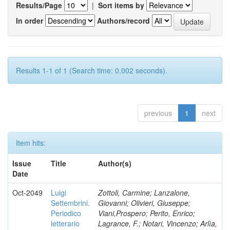
Results/Page
|
Sort items by
In order
Authors/record
Results 1-1 of 1 (Search time: 0.002 seconds).
previous
1
next
Item hits:
Issue
Title
Author(s)
Date
Oct-2049
Luigi
Zottoli, Carmine; Lanzalone,
Settembrini.
Giovanni; Olivieri, Giuseppe;
Periodico
Viani,Prospero; Perito, Enrico;
letterario
Lagrance, F.; Notari, Vincenzo; Arlìa,