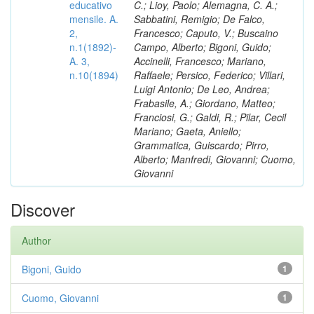
educativo
C.; Lioy, Paolo; Alemagna, C. A.;
mensile. A.
Sabbatini, Remigio; De Falco,
2,
Francesco; Caputo, V.; Buscaino
n.1(1892)-
Campo, Alberto; Bigoni, Guido;
A. 3,
Accinelli, Francesco; Mariano,
n.10(1894)
Raffaele; Persico, Federico; Villari,
Luigi Antonio; De Leo, Andrea;
Frabasile, A.; Giordano, Matteo;
Franciosi, G.; Galdi, R.; Pilar, Cecil
Mariano; Gaeta, Aniello;
Grammatica, Guiscardo; Pirro,
Alberto; Manfredi, Giovanni; Cuomo,
Giovanni
Discover
Author
Bigoni, Guido
1
Cuomo, Giovanni
1