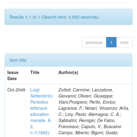
Results 1-1 of 1 (Search time: 0.002 seconds).
previous
1
next
Item hits:
Issue
Title
Author(s)
Date
Oct-2049
Luigi
Zottoli, Carmine; Lanzalone,
Settembrini.
Giovanni; Olivieri, Giuseppe;
Periodico
Viani,Prospero; Perito, Enrico;
letterario
Lagrance, F.; Notari, Vincenzo; Arlìa,
educativo
C.; Lioy, Paolo; Alemagna, C. A.;
mensile. A.
Sabbatini, Remigio; De Falco,
2,
Francesco; Caputo, V.; Buscaino
n.1(1892)-
Campo, Alberto; Bigoni, Guido;