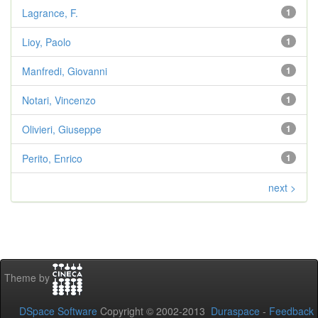
Lagrance, F.
1
Lioy, Paolo
1
Manfredi, Giovanni
1
Notari, Vincenzo
1
Olivieri, Giuseppe
1
Perito, Enrico
1
next >
Theme by
DSpace Software
Copyright © 2002-2013
Duraspace
-
Feedback