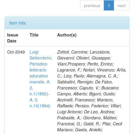
previous
1
next
Item hits:
Issue
Title
Author(s)
Date
Oct-2049
Luigi
Zottoli, Carmine; Lanzalone,
Settembrini.
Giovanni; Olivieri, Giuseppe;
Periodico
Viani,Prospero; Perito, Enrico;
letterario
Lagrance, F.; Notari, Vincenzo; Arlìa,
educativo
C.; Lioy, Paolo; Alemagna, C. A.;
mensile. A.
Sabbatini, Remigio; De Falco,
2,
Francesco; Caputo, V.; Buscaino
n.1(1892)-
Campo, Alberto; Bigoni, Guido;
A. 3,
Accinelli, Francesco; Mariano,
n.10(1894)
Raffaele; Persico, Federico; Villari,
Luigi Antonio; De Leo, Andrea;
Frabasile, A.; Giordano, Matteo;
Franciosi, G.; Galdi, R.; Pilar, Cecil
Mariano; Gaeta, Aniello;