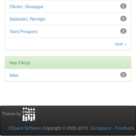
Olivieri, Giuseppe
1
Sabbatini, Remigio
1
Viani,Prospero
1
next >
Has File(s)
false
1
Theme by
DSpace Software
Copyright © 2002-2013
Duraspace
-
Feedback