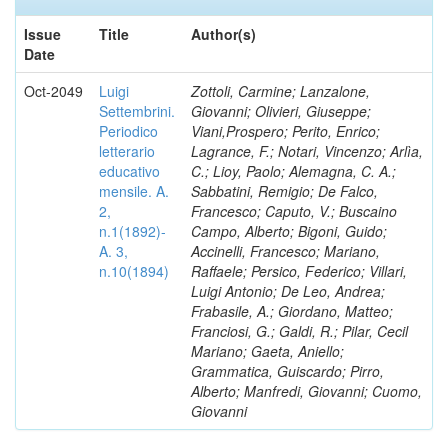
Issue
Title
Author(s)
Date
Oct-2049
Luigi
Zottoli, Carmine; Lanzalone,
Settembrini.
Giovanni; Olivieri, Giuseppe;
Periodico
Viani,Prospero; Perito, Enrico;
letterario
Lagrance, F.; Notari, Vincenzo; Arlìa,
educativo
C.; Lioy, Paolo; Alemagna, C. A.;
mensile. A.
Sabbatini, Remigio; De Falco,
2,
Francesco; Caputo, V.; Buscaino
n.1(1892)-
Campo, Alberto; Bigoni, Guido;
A. 3,
Accinelli, Francesco; Mariano,
n.10(1894)
Raffaele; Persico, Federico; Villari,
Luigi Antonio; De Leo, Andrea;
Frabasile, A.; Giordano, Matteo;
Franciosi, G.; Galdi, R.; Pilar, Cecil
Mariano; Gaeta, Aniello;
Grammatica, Guiscardo; Pirro,
Alberto; Manfredi, Giovanni; Cuomo,
Giovanni