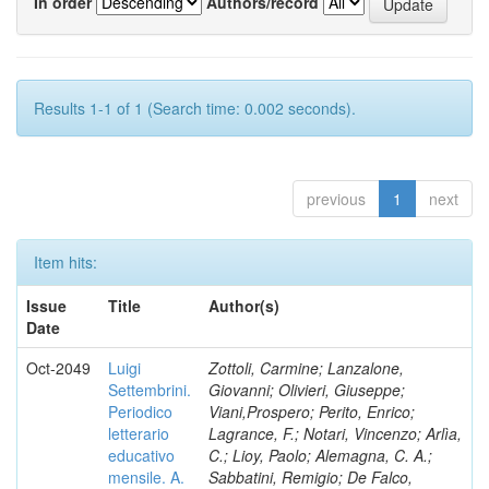
In order
Authors/record
Results 1-1 of 1 (Search time: 0.002 seconds).
previous
1
next
Item hits:
Issue
Title
Author(s)
Date
Oct-2049
Luigi
Zottoli, Carmine; Lanzalone,
Settembrini.
Giovanni; Olivieri, Giuseppe;
Periodico
Viani,Prospero; Perito, Enrico;
letterario
Lagrance, F.; Notari, Vincenzo; Arlìa,
educativo
C.; Lioy, Paolo; Alemagna, C. A.;
mensile. A.
Sabbatini, Remigio; De Falco,