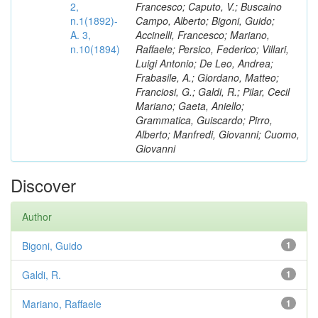
2,
Francesco; Caputo, V.; Buscaino
n.1(1892)-
Campo, Alberto; Bigoni, Guido;
A. 3,
Accinelli, Francesco; Mariano,
n.10(1894)
Raffaele; Persico, Federico; Villari,
Luigi Antonio; De Leo, Andrea;
Frabasile, A.; Giordano, Matteo;
Franciosi, G.; Galdi, R.; Pilar, Cecil
Mariano; Gaeta, Aniello;
Grammatica, Guiscardo; Pirro,
Alberto; Manfredi, Giovanni; Cuomo,
Giovanni
Discover
Author
Bigoni, Guido
1
Galdi, R.
1
Mariano, Raffaele
1