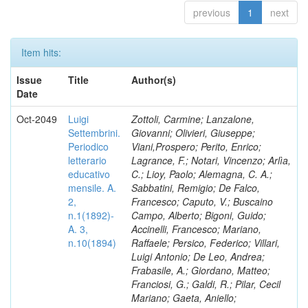
previous
1
next
Item hits:
Issue
Title
Author(s)
Date
Oct-2049
Luigi
Zottoli, Carmine; Lanzalone,
Settembrini.
Giovanni; Olivieri, Giuseppe;
Periodico
Viani,Prospero; Perito, Enrico;
letterario
Lagrance, F.; Notari, Vincenzo; Arlìa,
educativo
C.; Lioy, Paolo; Alemagna, C. A.;
mensile. A.
Sabbatini, Remigio; De Falco,
2,
Francesco; Caputo, V.; Buscaino
n.1(1892)-
Campo, Alberto; Bigoni, Guido;
A. 3,
Accinelli, Francesco; Mariano,
n.10(1894)
Raffaele; Persico, Federico; Villari,
Luigi Antonio; De Leo, Andrea;
Frabasile, A.; Giordano, Matteo;
Franciosi, G.; Galdi, R.; Pilar, Cecil
Mariano; Gaeta, Aniello;