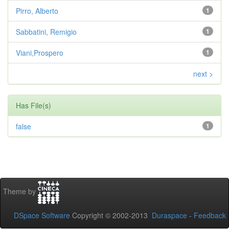
Pirro, Alberto
1
Sabbatini, Remigio
1
Viani,Prospero
1
next >
Has File(s)
false
1
Theme by
DSpace Software
Copyright © 2002-2013
Duraspace
-
Feedback