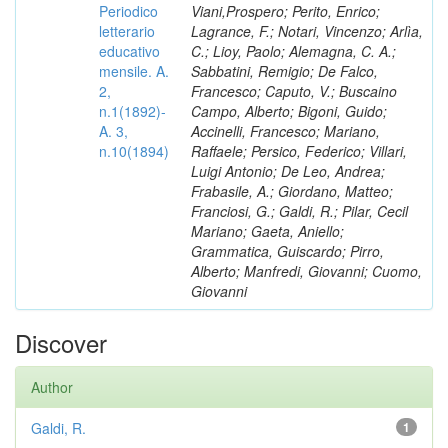
Periodico
Viani,Prospero; Perito, Enrico;
letterario
Lagrance, F.; Notari, Vincenzo; Arlìa,
educativo
C.; Lioy, Paolo; Alemagna, C. A.;
mensile. A.
Sabbatini, Remigio; De Falco,
2,
Francesco; Caputo, V.; Buscaino
n.1(1892)-
Campo, Alberto; Bigoni, Guido;
A. 3,
Accinelli, Francesco; Mariano,
n.10(1894)
Raffaele; Persico, Federico; Villari,
Luigi Antonio; De Leo, Andrea;
Frabasile, A.; Giordano, Matteo;
Franciosi, G.; Galdi, R.; Pilar, Cecil
Mariano; Gaeta, Aniello;
Grammatica, Guiscardo; Pirro,
Alberto; Manfredi, Giovanni; Cuomo,
Giovanni
Discover
Author
Galdi, R.
1