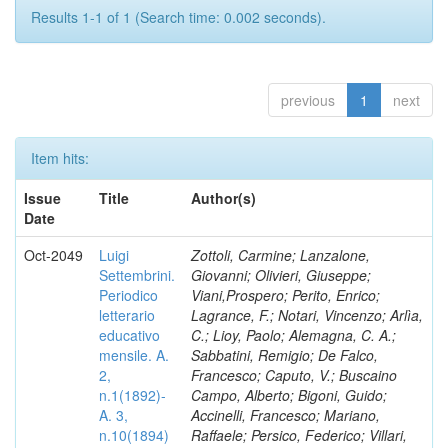
Results 1-1 of 1 (Search time: 0.002 seconds).
previous
1
next
Item hits:
Issue
Title
Author(s)
Date
Oct-2049
Luigi
Zottoli, Carmine; Lanzalone,
Settembrini.
Giovanni; Olivieri, Giuseppe;
Periodico
Viani,Prospero; Perito, Enrico;
letterario
Lagrance, F.; Notari, Vincenzo; Arlìa,
educativo
C.; Lioy, Paolo; Alemagna, C. A.;
mensile. A.
Sabbatini, Remigio; De Falco,
2,
Francesco; Caputo, V.; Buscaino
n.1(1892)-
Campo, Alberto; Bigoni, Guido;
A. 3,
Accinelli, Francesco; Mariano,
n.10(1894)
Raffaele; Persico, Federico; Villari,