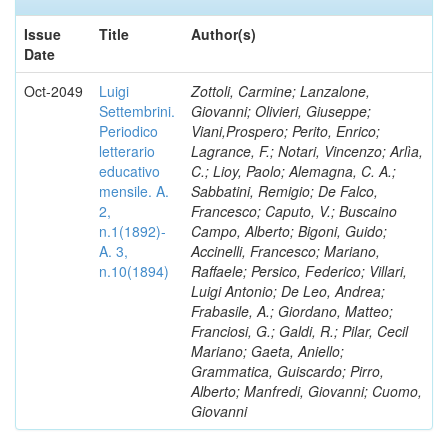
Issue
Title
Author(s)
Date
Oct-2049
Luigi
Zottoli, Carmine; Lanzalone,
Settembrini.
Giovanni; Olivieri, Giuseppe;
Periodico
Viani,Prospero; Perito, Enrico;
letterario
Lagrance, F.; Notari, Vincenzo; Arlìa,
educativo
C.; Lioy, Paolo; Alemagna, C. A.;
mensile. A.
Sabbatini, Remigio; De Falco,
2,
Francesco; Caputo, V.; Buscaino
n.1(1892)-
Campo, Alberto; Bigoni, Guido;
A. 3,
Accinelli, Francesco; Mariano,
n.10(1894)
Raffaele; Persico, Federico; Villari,
Luigi Antonio; De Leo, Andrea;
Frabasile, A.; Giordano, Matteo;
Franciosi, G.; Galdi, R.; Pilar, Cecil
Mariano; Gaeta, Aniello;
Grammatica, Guiscardo; Pirro,
Alberto; Manfredi, Giovanni; Cuomo,
Giovanni