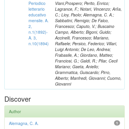
Periodico
Viani,Prospero; Perito, Enrico;
letterario
Lagrance, F.; Notari, Vincenzo; Arlìa,
educativo
C.; Lioy, Paolo; Alemagna, C. A.;
mensile. A.
Sabbatini, Remigio; De Falco,
2,
Francesco; Caputo, V.; Buscaino
n.1(1892)-
Campo, Alberto; Bigoni, Guido;
A. 3,
Accinelli, Francesco; Mariano,
n.10(1894)
Raffaele; Persico, Federico; Villari,
Luigi Antonio; De Leo, Andrea;
Frabasile, A.; Giordano, Matteo;
Franciosi, G.; Galdi, R.; Pilar, Cecil
Mariano; Gaeta, Aniello;
Grammatica, Guiscardo; Pirro,
Alberto; Manfredi, Giovanni; Cuomo,
Giovanni
Discover
Author
Alemagna, C. A.
1