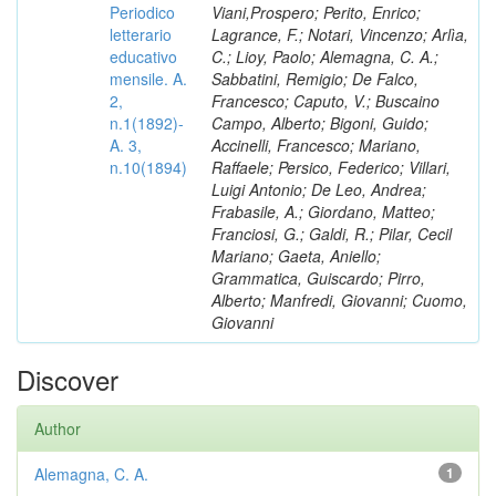
Periodico
Viani,Prospero; Perito, Enrico;
letterario
Lagrance, F.; Notari, Vincenzo; Arlìa,
educativo
C.; Lioy, Paolo; Alemagna, C. A.;
mensile. A.
Sabbatini, Remigio; De Falco,
2,
Francesco; Caputo, V.; Buscaino
n.1(1892)-
Campo, Alberto; Bigoni, Guido;
A. 3,
Accinelli, Francesco; Mariano,
n.10(1894)
Raffaele; Persico, Federico; Villari,
Luigi Antonio; De Leo, Andrea;
Frabasile, A.; Giordano, Matteo;
Franciosi, G.; Galdi, R.; Pilar, Cecil
Mariano; Gaeta, Aniello;
Grammatica, Guiscardo; Pirro,
Alberto; Manfredi, Giovanni; Cuomo,
Giovanni
Discover
Author
Alemagna, C. A.
1