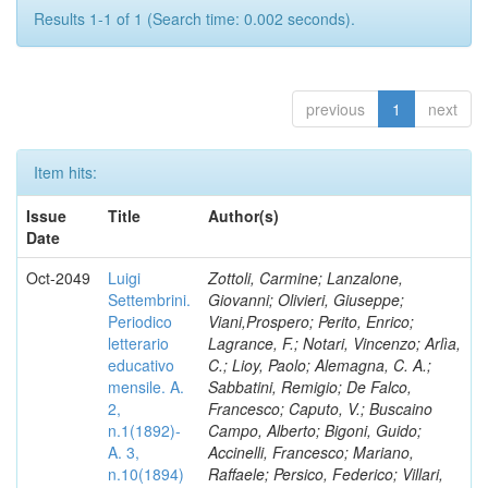
Results 1-1 of 1 (Search time: 0.002 seconds).
previous
1
next
Item hits:
Issue
Title
Author(s)
Date
Oct-2049
Luigi
Zottoli, Carmine; Lanzalone,
Settembrini.
Giovanni; Olivieri, Giuseppe;
Periodico
Viani,Prospero; Perito, Enrico;
letterario
Lagrance, F.; Notari, Vincenzo; Arlìa,
educativo
C.; Lioy, Paolo; Alemagna, C. A.;
mensile. A.
Sabbatini, Remigio; De Falco,
2,
Francesco; Caputo, V.; Buscaino
n.1(1892)-
Campo, Alberto; Bigoni, Guido;
A. 3,
Accinelli, Francesco; Mariano,
n.10(1894)
Raffaele; Persico, Federico; Villari,