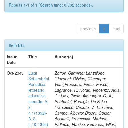
Results 1-1 of 1 (Search time: 0.002 seconds).
previous
1
next
Item hits:
Issue
Title
Author(s)
Date
Oct-2049
Luigi
Zottoli, Carmine; Lanzalone,
Settembrini.
Giovanni; Olivieri, Giuseppe;
Periodico
Viani,Prospero; Perito, Enrico;
letterario
Lagrance, F.; Notari, Vincenzo; Arlìa,
educativo
C.; Lioy, Paolo; Alemagna, C. A.;
mensile. A.
Sabbatini, Remigio; De Falco,
2,
Francesco; Caputo, V.; Buscaino
n.1(1892)-
Campo, Alberto; Bigoni, Guido;
A. 3,
Accinelli, Francesco; Mariano,
n.10(1894)
Raffaele; Persico, Federico; Villari,