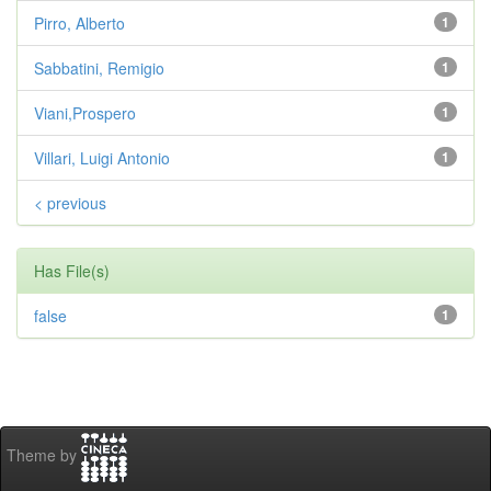
Pirro, Alberto
1
Sabbatini, Remigio
1
Viani,Prospero
1
Villari, Luigi Antonio
1
< previous
Has File(s)
false
1
Theme by