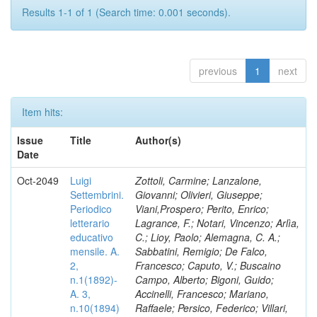
Results 1-1 of 1 (Search time: 0.001 seconds).
previous
1
next
Item hits:
Issue
Title
Author(s)
Date
Oct-2049
Luigi
Zottoli, Carmine; Lanzalone,
Settembrini.
Giovanni; Olivieri, Giuseppe;
Periodico
Viani,Prospero; Perito, Enrico;
letterario
Lagrance, F.; Notari, Vincenzo; Arlìa,
educativo
C.; Lioy, Paolo; Alemagna, C. A.;
mensile. A.
Sabbatini, Remigio; De Falco,
2,
Francesco; Caputo, V.; Buscaino
n.1(1892)-
Campo, Alberto; Bigoni, Guido;
A. 3,
Accinelli, Francesco; Mariano,
n.10(1894)
Raffaele; Persico, Federico; Villari,