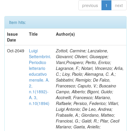
previous
1
next
Item hits:
Issue
Title
Author(s)
Date
Oct-2049
Luigi
Zottoli, Carmine; Lanzalone,
Settembrini.
Giovanni; Olivieri, Giuseppe;
Periodico
Viani,Prospero; Perito, Enrico;
letterario
Lagrance, F.; Notari, Vincenzo; Arlìa,
educativo
C.; Lioy, Paolo; Alemagna, C. A.;
mensile. A.
Sabbatini, Remigio; De Falco,
2,
Francesco; Caputo, V.; Buscaino
n.1(1892)-
Campo, Alberto; Bigoni, Guido;
A. 3,
Accinelli, Francesco; Mariano,
n.10(1894)
Raffaele; Persico, Federico; Villari,
Luigi Antonio; De Leo, Andrea;
Frabasile, A.; Giordano, Matteo;
Franciosi, G.; Galdi, R.; Pilar, Cecil
Mariano; Gaeta, Aniello;