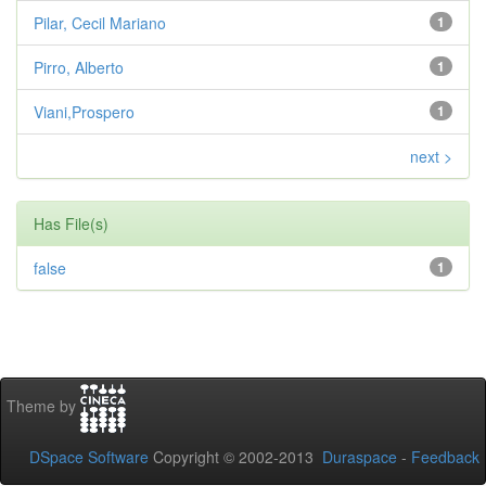
Pilar, Cecil Mariano
1
Pirro, Alberto
1
Viani,Prospero
1
next >
Has File(s)
false
1
Theme by
DSpace Software
Copyright © 2002-2013
Duraspace
-
Feedback