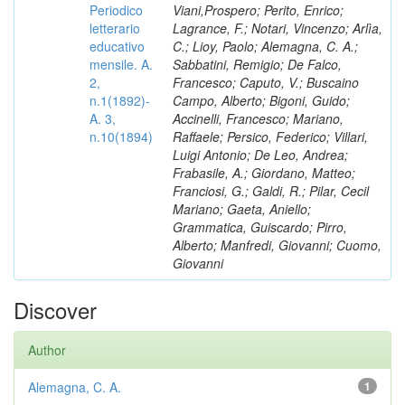
Periodico
Viani,Prospero; Perito, Enrico;
letterario
Lagrance, F.; Notari, Vincenzo; Arlìa,
educativo
C.; Lioy, Paolo; Alemagna, C. A.;
mensile. A.
Sabbatini, Remigio; De Falco,
2,
Francesco; Caputo, V.; Buscaino
n.1(1892)-
Campo, Alberto; Bigoni, Guido;
A. 3,
Accinelli, Francesco; Mariano,
n.10(1894)
Raffaele; Persico, Federico; Villari,
Luigi Antonio; De Leo, Andrea;
Frabasile, A.; Giordano, Matteo;
Franciosi, G.; Galdi, R.; Pilar, Cecil
Mariano; Gaeta, Aniello;
Grammatica, Guiscardo; Pirro,
Alberto; Manfredi, Giovanni; Cuomo,
Giovanni
Discover
Author
Alemagna, C. A.
1