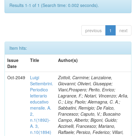
Results 1-1 of 1 (Search time: 0.002 seconds).
previous
1
next
Item hits:
Issue
Title
Author(s)
Date
Oct-2049
Luigi
Zottoli, Carmine; Lanzalone,
Settembrini.
Giovanni; Olivieri, Giuseppe;
Periodico
Viani,Prospero; Perito, Enrico;
letterario
Lagrance, F.; Notari, Vincenzo; Arlìa,
educativo
C.; Lioy, Paolo; Alemagna, C. A.;
mensile. A.
Sabbatini, Remigio; De Falco,
2,
Francesco; Caputo, V.; Buscaino
n.1(1892)-
Campo, Alberto; Bigoni, Guido;
A. 3,
Accinelli, Francesco; Mariano,
n.10(1894)
Raffaele; Persico, Federico; Villari,