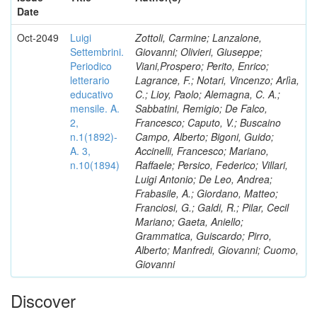
Date
Oct-2049
Luigi
Zottoli, Carmine; Lanzalone,
Settembrini.
Giovanni; Olivieri, Giuseppe;
Periodico
Viani,Prospero; Perito, Enrico;
letterario
Lagrance, F.; Notari, Vincenzo; Arlìa,
educativo
C.; Lioy, Paolo; Alemagna, C. A.;
mensile. A.
Sabbatini, Remigio; De Falco,
2,
Francesco; Caputo, V.; Buscaino
n.1(1892)-
Campo, Alberto; Bigoni, Guido;
A. 3,
Accinelli, Francesco; Mariano,
n.10(1894)
Raffaele; Persico, Federico; Villari,
Luigi Antonio; De Leo, Andrea;
Frabasile, A.; Giordano, Matteo;
Franciosi, G.; Galdi, R.; Pilar, Cecil
Mariano; Gaeta, Aniello;
Grammatica, Guiscardo; Pirro,
Alberto; Manfredi, Giovanni; Cuomo,
Giovanni
Discover