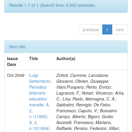
Results 1-1 of 1 (Search time: 0.002 seconds).
previous
1
next
Item hits:
Issue
Title
Author(s)
Date
Oct-2049
Luigi
Zottoli, Carmine; Lanzalone,
Settembrini.
Giovanni; Olivieri, Giuseppe;
Periodico
Viani,Prospero; Perito, Enrico;
letterario
Lagrance, F.; Notari, Vincenzo; Arlìa,
educativo
C.; Lioy, Paolo; Alemagna, C. A.;
mensile. A.
Sabbatini, Remigio; De Falco,
2,
Francesco; Caputo, V.; Buscaino
n.1(1892)-
Campo, Alberto; Bigoni, Guido;
A. 3,
Accinelli, Francesco; Mariano,
n.10(1894)
Raffaele; Persico, Federico; Villari,