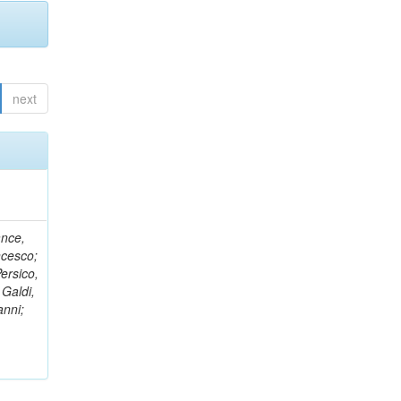
next
ance,
ncesco;
ersico,
 Galdi,
anni;