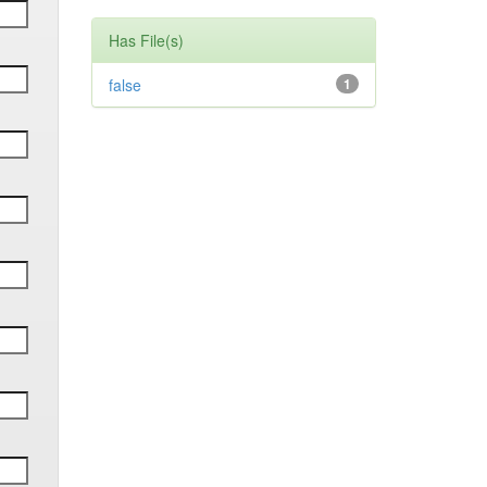
Has File(s)
false
1