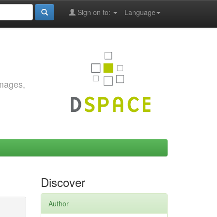
Sign on to:
Language
images,
Discover
Author