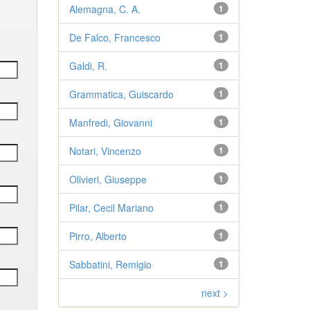
Alemagna, C. A.
1
De Falco, Francesco
1
Galdi, R.
1
Grammatica, Guiscardo
1
Manfredi, Giovanni
1
Notari, Vincenzo
1
Olivieri, Giuseppe
1
Pilar, Cecil Mariano
1
Pirro, Alberto
1
Sabbatini, Remigio
1
next >