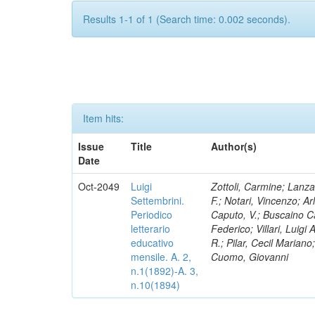
Results 1-1 of 1 (Search time: 0.002 seconds).
Item hits:
Issue
Title
Author(s)
Date
Oct-2049
Luigi
Zottoli, Carmine; Lanza
Settembrini.
F.; Notari, Vincenzo; A
Periodico
Caputo, V.; Buscaino Ca
letterario
Federico; Villari, Luigi
educativo
R.; Pilar, Cecil Marian
mensile. A. 2,
Cuomo, Giovanni
n.1(1892)-A. 3,
n.10(1894)