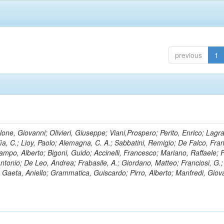
previous
1
lone, Giovanni; Olivieri, Giuseppe; Viani,Prospero; Perito, Enrico; Lagr
rlìa, C.; Lioy, Paolo; Alemagna, C. A.; Sabbatini, Remigio; De Falco, Fra
mpo, Alberto; Bigoni, Guido; Accinelli, Francesco; Mariano, Raffaele; P
 Antonio; De Leo, Andrea; Frabasile, A.; Giordano, Matteo; Franciosi, G.;
o; Gaeta, Aniello; Grammatica, Guiscardo; Pirro, Alberto; Manfredi, Giov