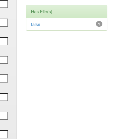
Has File(s)
false
1