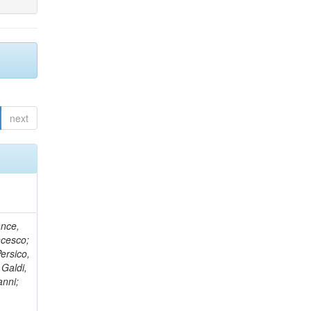
next
ance,
ncesco;
ersico,
 Galdi,
anni;