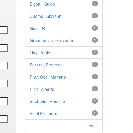
Bigoni, Guido
1
Cuomo, Giovanni
1
Galdi, R.
1
Grammatica, Guiscardo
1
Lioy, Paolo
1
Persico, Federico
1
Pilar, Cecil Mariano
1
Pirro, Alberto
1
Sabbatini, Remigio
1
Viani,Prospero
1
next >