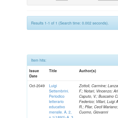
Results 1-1 of 1 (Search time: 0.002 seconds).
Item hits:
Issue
Title
Author(s)
Date
Oct-2049
Luigi
Zottoli, Carmine; Lanza
Settembrini.
F.; Notari, Vincenzo; A
Periodico
Caputo, V.; Buscaino Ca
letterario
Federico; Villari, Luigi
educativo
R.; Pilar, Cecil Marian
mensile. A. 2,
Cuomo, Giovanni
n.1(1892)-A. 3,