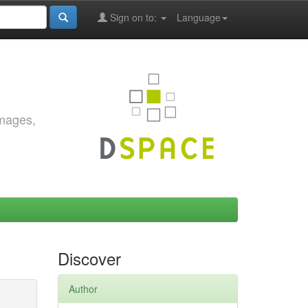
Sign on to:
Language
images,
Discover
Author