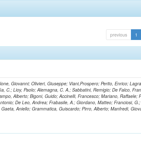
previous
1
lone, Giovanni; Olivieri, Giuseppe; Viani,Prospero; Perito, Enrico; Lagr
rlìa, C.; Lioy, Paolo; Alemagna, C. A.; Sabbatini, Remigio; De Falco, Fra
mpo, Alberto; Bigoni, Guido; Accinelli, Francesco; Mariano, Raffaele; P
 Antonio; De Leo, Andrea; Frabasile, A.; Giordano, Matteo; Franciosi, G.;
o; Gaeta, Aniello; Grammatica, Guiscardo; Pirro, Alberto; Manfredi, Giov