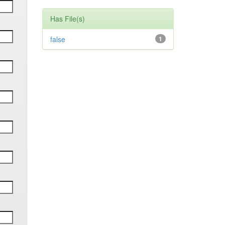
Has File(s)
false
1