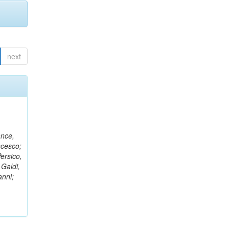
next
ance,
ncesco;
ersico,
 Galdi,
anni;