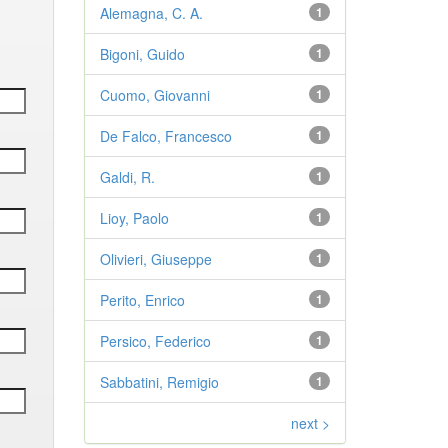
Alemagna, C. A.
1
Bigoni, Guido
1
Cuomo, Giovanni
1
De Falco, Francesco
1
Galdi, R.
1
Lioy, Paolo
1
Olivieri, Giuseppe
1
Perito, Enrico
1
Persico, Federico
1
Sabbatini, Remigio
1
next >