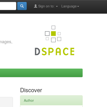
Sign on to:
Language
images,
Discover
Author