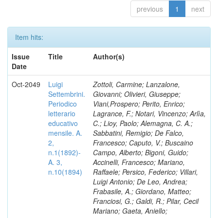
previous
1
next
Item hits:
Issue
Title
Author(s)
Date
Oct-2049
Luigi
Zottoli, Carmine; Lanzalone,
Settembrini.
Giovanni; Olivieri, Giuseppe;
Periodico
Viani,Prospero; Perito, Enrico;
letterario
Lagrance, F.; Notari, Vincenzo; Arlìa,
educativo
C.; Lioy, Paolo; Alemagna, C. A.;
mensile. A.
Sabbatini, Remigio; De Falco,
2,
Francesco; Caputo, V.; Buscaino
n.1(1892)-
Campo, Alberto; Bigoni, Guido;
A. 3,
Accinelli, Francesco; Mariano,
n.10(1894)
Raffaele; Persico, Federico; Villari,
Luigi Antonio; De Leo, Andrea;
Frabasile, A.; Giordano, Matteo;
Franciosi, G.; Galdi, R.; Pilar, Cecil
Mariano; Gaeta, Aniello;