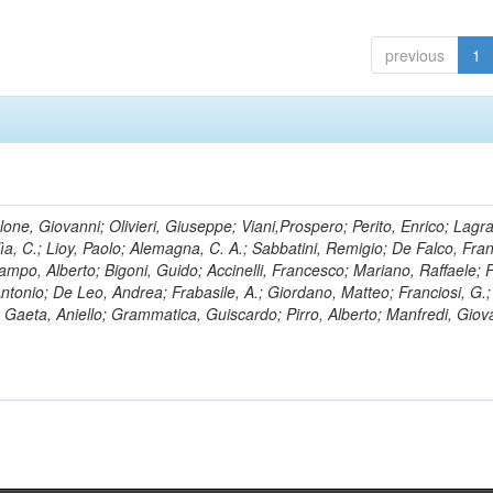
previous
1
lone, Giovanni; Olivieri, Giuseppe; Viani,Prospero; Perito, Enrico; Lagr
rlìa, C.; Lioy, Paolo; Alemagna, C. A.; Sabbatini, Remigio; De Falco, Fra
mpo, Alberto; Bigoni, Guido; Accinelli, Francesco; Mariano, Raffaele; P
 Antonio; De Leo, Andrea; Frabasile, A.; Giordano, Matteo; Franciosi, G.;
o; Gaeta, Aniello; Grammatica, Guiscardo; Pirro, Alberto; Manfredi, Giov