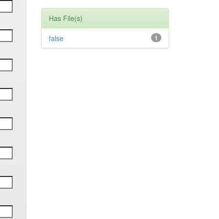
Has File(s)
false
1