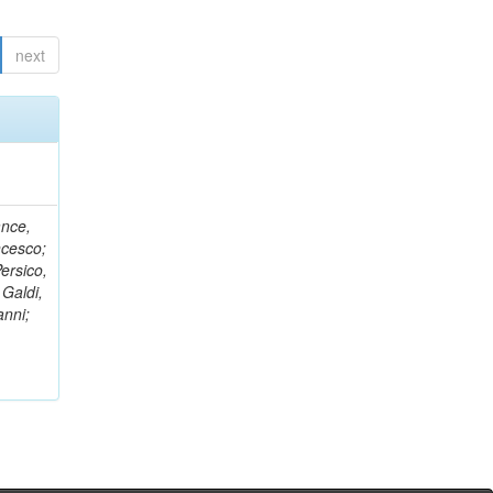
next
ance,
ncesco;
ersico,
 Galdi,
anni;