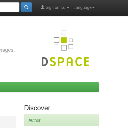
Sign on to:
Language
images,
Discover
Author