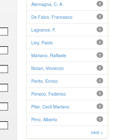
Alemagna, C. A.
1
De Falco, Francesco
1
Lagrance, F.
1
Lioy, Paolo
1
Mariano, Raffaele
1
Notari, Vincenzo
1
Perito, Enrico
1
Persico, Federico
1
Pilar, Cecil Mariano
1
Pirro, Alberto
1
next >