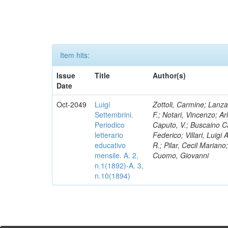
Item hits:
Issue
Title
Author(s)
Date
Oct-2049
Luigi
Zottoli, Carmine; Lanza
Settembrini.
F.; Notari, Vincenzo; A
Periodico
Caputo, V.; Buscaino Ca
letterario
Federico; Villari, Luigi
educativo
R.; Pilar, Cecil Marian
mensile. A. 2,
Cuomo, Giovanni
n.1(1892)-A. 3,
n.10(1894)