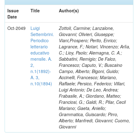
Issue
Title
Author(s)
Date
Oct-2049
Luigi
Zottoli, Carmine; Lanzalone,
Settembrini.
Giovanni; Olivieri, Giuseppe;
Periodico
Viani,Prospero; Perito, Enrico;
letterario
Lagrance, F.; Notari, Vincenzo; Arlìa,
educativo
C.; Lioy, Paolo; Alemagna, C. A.;
mensile. A.
Sabbatini, Remigio; De Falco,
2,
Francesco; Caputo, V.; Buscaino
n.1(1892)-
Campo, Alberto; Bigoni, Guido;
A. 3,
Accinelli, Francesco; Mariano,
n.10(1894)
Raffaele; Persico, Federico; Villari,
Luigi Antonio; De Leo, Andrea;
Frabasile, A.; Giordano, Matteo;
Franciosi, G.; Galdi, R.; Pilar, Cecil
Mariano; Gaeta, Aniello;
Grammatica, Guiscardo; Pirro,
Alberto; Manfredi, Giovanni; Cuomo,
Giovanni