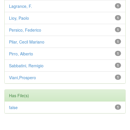
Lagrance, F.
1
Lioy, Paolo
1
Persico, Federico
1
Pilar, Cecil Mariano
1
Pirro, Alberto
1
Sabbatini, Remigio
1
Viani,Prospero
1
Has File(s)
false
1