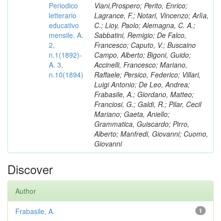
Periodico
Viani,Prospero; Perito, Enrico;
letterario
Lagrance, F.; Notari, Vincenzo; Arlìa,
educativo
C.; Lioy, Paolo; Alemagna, C. A.;
mensile. A.
Sabbatini, Remigio; De Falco,
2,
Francesco; Caputo, V.; Buscaino
n.1(1892)-
Campo, Alberto; Bigoni, Guido;
A. 3,
Accinelli, Francesco; Mariano,
n.10(1894)
Raffaele; Persico, Federico; Villari,
Luigi Antonio; De Leo, Andrea;
Frabasile, A.; Giordano, Matteo;
Franciosi, G.; Galdi, R.; Pilar, Cecil
Mariano; Gaeta, Aniello;
Grammatica, Guiscardo; Pirro,
Alberto; Manfredi, Giovanni; Cuomo,
Giovanni
Discover
Author
Frabasile, A.
1