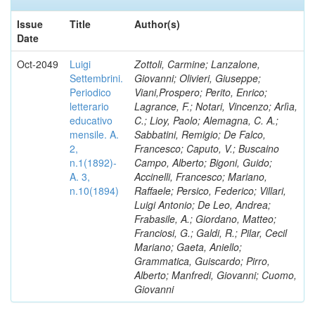
Issue
Title
Author(s)
Date
Oct-2049
Luigi
Zottoli, Carmine; Lanzalone,
Settembrini.
Giovanni; Olivieri, Giuseppe;
Periodico
Viani,Prospero; Perito, Enrico;
letterario
Lagrance, F.; Notari, Vincenzo; Arlìa,
educativo
C.; Lioy, Paolo; Alemagna, C. A.;
mensile. A.
Sabbatini, Remigio; De Falco,
2,
Francesco; Caputo, V.; Buscaino
n.1(1892)-
Campo, Alberto; Bigoni, Guido;
A. 3,
Accinelli, Francesco; Mariano,
n.10(1894)
Raffaele; Persico, Federico; Villari,
Luigi Antonio; De Leo, Andrea;
Frabasile, A.; Giordano, Matteo;
Franciosi, G.; Galdi, R.; Pilar, Cecil
Mariano; Gaeta, Aniello;
Grammatica, Guiscardo; Pirro,
Alberto; Manfredi, Giovanni; Cuomo,
Giovanni