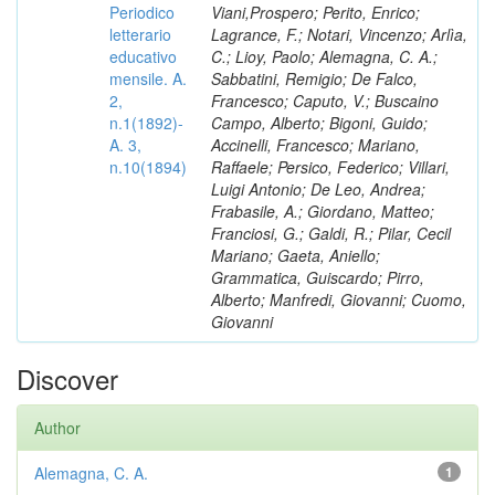
Periodico
Viani,Prospero; Perito, Enrico;
letterario
Lagrance, F.; Notari, Vincenzo; Arlìa,
educativo
C.; Lioy, Paolo; Alemagna, C. A.;
mensile. A.
Sabbatini, Remigio; De Falco,
2,
Francesco; Caputo, V.; Buscaino
n.1(1892)-
Campo, Alberto; Bigoni, Guido;
A. 3,
Accinelli, Francesco; Mariano,
n.10(1894)
Raffaele; Persico, Federico; Villari,
Luigi Antonio; De Leo, Andrea;
Frabasile, A.; Giordano, Matteo;
Franciosi, G.; Galdi, R.; Pilar, Cecil
Mariano; Gaeta, Aniello;
Grammatica, Guiscardo; Pirro,
Alberto; Manfredi, Giovanni; Cuomo,
Giovanni
Discover
Author
Alemagna, C. A.
1