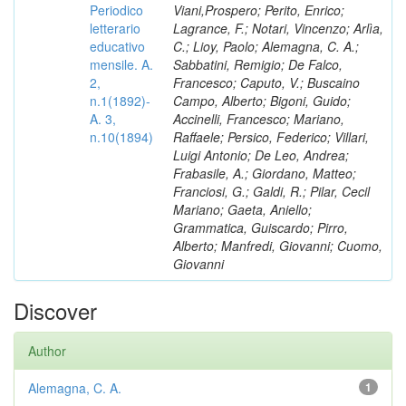
Periodico
Viani,Prospero; Perito, Enrico;
letterario
Lagrance, F.; Notari, Vincenzo; Arlìa,
educativo
C.; Lioy, Paolo; Alemagna, C. A.;
mensile. A.
Sabbatini, Remigio; De Falco,
2,
Francesco; Caputo, V.; Buscaino
n.1(1892)-
Campo, Alberto; Bigoni, Guido;
A. 3,
Accinelli, Francesco; Mariano,
n.10(1894)
Raffaele; Persico, Federico; Villari,
Luigi Antonio; De Leo, Andrea;
Frabasile, A.; Giordano, Matteo;
Franciosi, G.; Galdi, R.; Pilar, Cecil
Mariano; Gaeta, Aniello;
Grammatica, Guiscardo; Pirro,
Alberto; Manfredi, Giovanni; Cuomo,
Giovanni
Discover
Author
Alemagna, C. A.
1