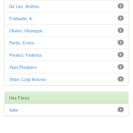
De Leo, Andrea
1
Frabasile, A.
1
Olivieri, Giuseppe
1
Perito, Enrico
1
Persico, Federico
1
Viani,Prospero
1
Villari, Luigi Antonio
1
Has File(s)
false
1