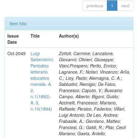
previous
1
next
Item hits:
Issue
Title
Author(s)
Date
Oct-2049
Luigi
Zottoli, Carmine; Lanzalone,
Settembrini.
Giovanni; Olivieri, Giuseppe;
Periodico
Viani,Prospero; Perito, Enrico;
letterario
Lagrance, F.; Notari, Vincenzo; Arlìa,
educativo
C.; Lioy, Paolo; Alemagna, C. A.;
mensile. A.
Sabbatini, Remigio; De Falco,
2,
Francesco; Caputo, V.; Buscaino
n.1(1892)-
Campo, Alberto; Bigoni, Guido;
A. 3,
Accinelli, Francesco; Mariano,
n.10(1894)
Raffaele; Persico, Federico; Villari,
Luigi Antonio; De Leo, Andrea;
Frabasile, A.; Giordano, Matteo;
Franciosi, G.; Galdi, R.; Pilar, Cecil
Mariano; Gaeta, Aniello;