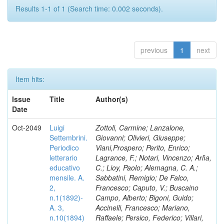
Results 1-1 of 1 (Search time: 0.002 seconds).
previous
1
next
Item hits:
Issue
Title
Author(s)
Date
Oct-2049
Luigi
Zottoli, Carmine; Lanzalone,
Settembrini.
Giovanni; Olivieri, Giuseppe;
Periodico
Viani,Prospero; Perito, Enrico;
letterario
Lagrance, F.; Notari, Vincenzo; Arlìa,
educativo
C.; Lioy, Paolo; Alemagna, C. A.;
mensile. A.
Sabbatini, Remigio; De Falco,
2,
Francesco; Caputo, V.; Buscaino
n.1(1892)-
Campo, Alberto; Bigoni, Guido;
A. 3,
Accinelli, Francesco; Mariano,
n.10(1894)
Raffaele; Persico, Federico; Villari,