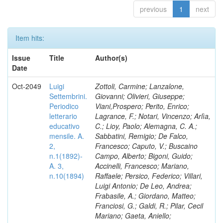
previous
1
next
Item hits:
Issue
Title
Author(s)
Date
Oct-2049
Luigi
Zottoli, Carmine; Lanzalone,
Settembrini.
Giovanni; Olivieri, Giuseppe;
Periodico
Viani,Prospero; Perito, Enrico;
letterario
Lagrance, F.; Notari, Vincenzo; Arlìa,
educativo
C.; Lioy, Paolo; Alemagna, C. A.;
mensile. A.
Sabbatini, Remigio; De Falco,
2,
Francesco; Caputo, V.; Buscaino
n.1(1892)-
Campo, Alberto; Bigoni, Guido;
A. 3,
Accinelli, Francesco; Mariano,
n.10(1894)
Raffaele; Persico, Federico; Villari,
Luigi Antonio; De Leo, Andrea;
Frabasile, A.; Giordano, Matteo;
Franciosi, G.; Galdi, R.; Pilar, Cecil
Mariano; Gaeta, Aniello;