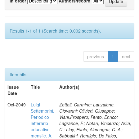
In order
Authors/record
Results 1-1 of 1 (Search time: 0.002 seconds).
previous
1
next
Item hits:
Issue
Title
Author(s)
Date
Oct-2049
Luigi
Zottoli, Carmine; Lanzalone,
Settembrini.
Giovanni; Olivieri, Giuseppe;
Periodico
Viani,Prospero; Perito, Enrico;
letterario
Lagrance, F.; Notari, Vincenzo; Arlìa,
educativo
C.; Lioy, Paolo; Alemagna, C. A.;
mensile. A.
Sabbatini, Remigio; De Falco,