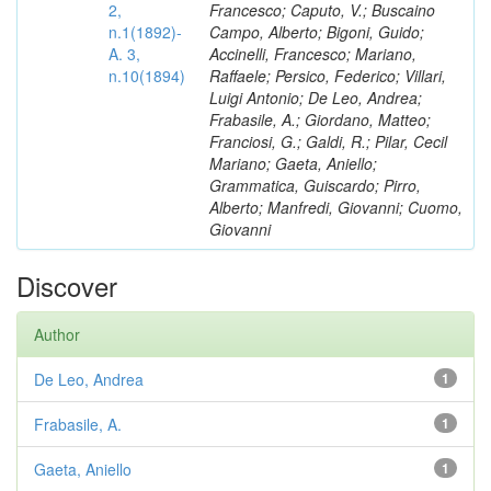
2,
Francesco; Caputo, V.; Buscaino
n.1(1892)-
Campo, Alberto; Bigoni, Guido;
A. 3,
Accinelli, Francesco; Mariano,
n.10(1894)
Raffaele; Persico, Federico; Villari,
Luigi Antonio; De Leo, Andrea;
Frabasile, A.; Giordano, Matteo;
Franciosi, G.; Galdi, R.; Pilar, Cecil
Mariano; Gaeta, Aniello;
Grammatica, Guiscardo; Pirro,
Alberto; Manfredi, Giovanni; Cuomo,
Giovanni
Discover
Author
De Leo, Andrea
1
Frabasile, A.
1
Gaeta, Aniello
1