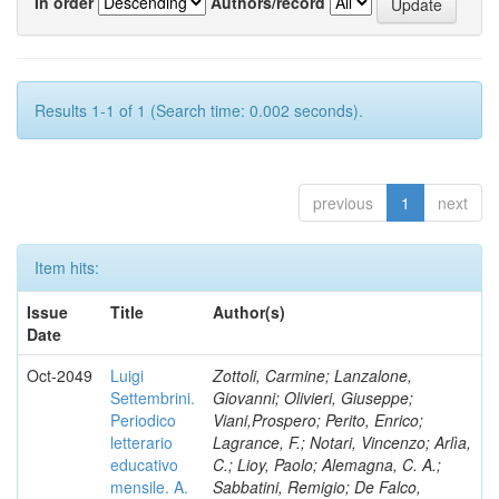
In order
Authors/record
Results 1-1 of 1 (Search time: 0.002 seconds).
previous
1
next
Item hits:
Issue
Title
Author(s)
Date
Oct-2049
Luigi
Zottoli, Carmine; Lanzalone,
Settembrini.
Giovanni; Olivieri, Giuseppe;
Periodico
Viani,Prospero; Perito, Enrico;
letterario
Lagrance, F.; Notari, Vincenzo; Arlìa,
educativo
C.; Lioy, Paolo; Alemagna, C. A.;
mensile. A.
Sabbatini, Remigio; De Falco,