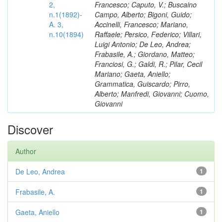
2,
Francesco; Caputo, V.; Buscaino
n.1(1892)-
Campo, Alberto; Bigoni, Guido;
A. 3,
Accinelli, Francesco; Mariano,
n.10(1894)
Raffaele; Persico, Federico; Villari,
Luigi Antonio; De Leo, Andrea;
Frabasile, A.; Giordano, Matteo;
Franciosi, G.; Galdi, R.; Pilar, Cecil
Mariano; Gaeta, Aniello;
Grammatica, Guiscardo; Pirro,
Alberto; Manfredi, Giovanni; Cuomo,
Giovanni
Discover
Author
De Leo, Andrea
1
Frabasile, A.
1
Gaeta, Aniello
1