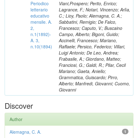
Periodico
Viani,Prospero; Perito, Enrico;
letterario
Lagrance, F.; Notari, Vincenzo; Arlìa,
educativo
C.; Lioy, Paolo; Alemagna, C. A.;
mensile. A.
Sabbatini, Remigio; De Falco,
2,
Francesco; Caputo, V.; Buscaino
n.1(1892)-
Campo, Alberto; Bigoni, Guido;
A. 3,
Accinelli, Francesco; Mariano,
n.10(1894)
Raffaele; Persico, Federico; Villari,
Luigi Antonio; De Leo, Andrea;
Frabasile, A.; Giordano, Matteo;
Franciosi, G.; Galdi, R.; Pilar, Cecil
Mariano; Gaeta, Aniello;
Grammatica, Guiscardo; Pirro,
Alberto; Manfredi, Giovanni; Cuomo,
Giovanni
Discover
Author
Alemagna, C. A.
1