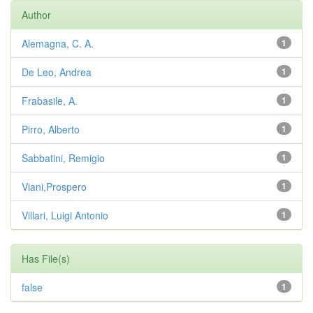
Author
Alemagna, C. A.
1
De Leo, Andrea
1
Frabasile, A.
1
Pirro, Alberto
1
Sabbatini, Remigio
1
Viani,Prospero
1
Villari, Luigi Antonio
1
Has File(s)
false
1