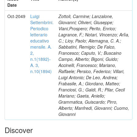
Date
Oct-2049
Luigi
Zottoli, Carmine; Lanzalone,
Settembrini.
Giovanni; Olivieri, Giuseppe;
Periodico
Viani,Prospero; Perito, Enrico;
letterario
Lagrance, F.; Notari, Vincenzo; Arlìa,
educativo
C.; Lioy, Paolo; Alemagna, C. A.;
mensile. A.
Sabbatini, Remigio; De Falco,
2,
Francesco; Caputo, V.; Buscaino
n.1(1892)-
Campo, Alberto; Bigoni, Guido;
A. 3,
Accinelli, Francesco; Mariano,
n.10(1894)
Raffaele; Persico, Federico; Villari,
Luigi Antonio; De Leo, Andrea;
Frabasile, A.; Giordano, Matteo;
Franciosi, G.; Galdi, R.; Pilar, Cecil
Mariano; Gaeta, Aniello;
Grammatica, Guiscardo; Pirro,
Alberto; Manfredi, Giovanni; Cuomo,
Giovanni
Discover