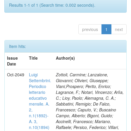
Results 1-1 of 1 (Search time: 0.002 seconds).
previous
1
next
Item hits:
Issue
Title
Author(s)
Date
Oct-2049
Luigi
Zottoli, Carmine; Lanzalone,
Settembrini.
Giovanni; Olivieri, Giuseppe;
Periodico
Viani,Prospero; Perito, Enrico;
letterario
Lagrance, F.; Notari, Vincenzo; Arlìa,
educativo
C.; Lioy, Paolo; Alemagna, C. A.;
mensile. A.
Sabbatini, Remigio; De Falco,
2,
Francesco; Caputo, V.; Buscaino
n.1(1892)-
Campo, Alberto; Bigoni, Guido;
A. 3,
Accinelli, Francesco; Mariano,
n.10(1894)
Raffaele; Persico, Federico; Villari,