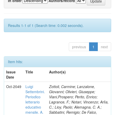
In order
Authors/record
Results 1-1 of 1 (Search time: 0.002 seconds).
previous
1
next
Item hits:
Issue
Title
Author(s)
Date
Oct-2049
Luigi
Zottoli, Carmine; Lanzalone,
Settembrini.
Giovanni; Olivieri, Giuseppe;
Periodico
Viani,Prospero; Perito, Enrico;
letterario
Lagrance, F.; Notari, Vincenzo; Arlìa,
educativo
C.; Lioy, Paolo; Alemagna, C. A.;
mensile. A.
Sabbatini, Remigio; De Falco,