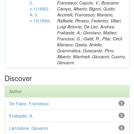
2,
Francesco; Caputo, V.; Buscaino
n.1(1892)-
Campo, Alberto; Bigoni, Guido;
A. 3,
Accinelli, Francesco; Mariano,
n.10(1894)
Raffaele; Persico, Federico; Villari,
Luigi Antonio; De Leo, Andrea;
Frabasile, A.; Giordano, Matteo;
Franciosi, G.; Galdi, R.; Pilar, Cecil
Mariano; Gaeta, Aniello;
Grammatica, Guiscardo; Pirro,
Alberto; Manfredi, Giovanni; Cuomo,
Giovanni
Discover
Author
De Falco, Francesco
1
Frabasile, A.
1
Lanzalone, Giovanni
1