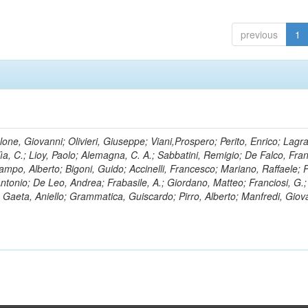
previous
1
lone, Giovanni; Olivieri, Giuseppe; Viani,Prospero; Perito, Enrico; Lagr
rlìa, C.; Lioy, Paolo; Alemagna, C. A.; Sabbatini, Remigio; De Falco, Fra
mpo, Alberto; Bigoni, Guido; Accinelli, Francesco; Mariano, Raffaele; P
 Antonio; De Leo, Andrea; Frabasile, A.; Giordano, Matteo; Franciosi, G.;
o; Gaeta, Aniello; Grammatica, Guiscardo; Pirro, Alberto; Manfredi, Giov