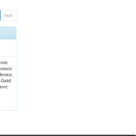
next
ance,
ncesco;
ersico,
 Galdi,
anni;