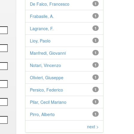
De Falco, Francesco
1
Frabasile, A.
1
Lagrance, F.
1
Lioy, Paolo
1
Manfredi, Giovanni
1
Notari, Vincenzo
1
Olivieri, Giuseppe
1
Persico, Federico
1
Pilar, Cecil Mariano
1
Pirro, Alberto
1
next >