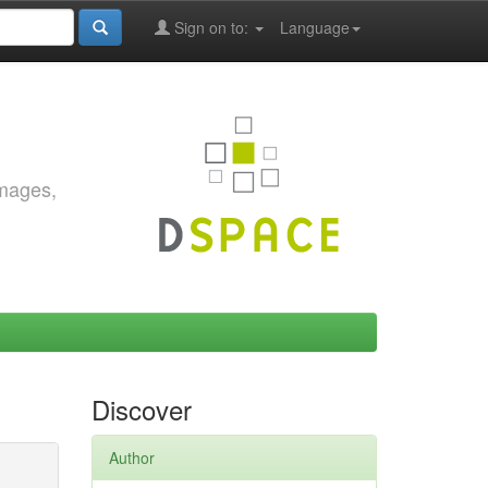
Sign on to:
Language
images,
Discover
Author