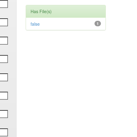
Has File(s)
false
1