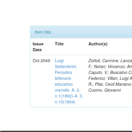
Item hits:
Issue
Title
Author(s)
Date
Oct-2049
Luigi
Zottoli, Carmine; Lanza
Settembrini.
F.; Notari, Vincenzo; A
Periodico
Caputo, V.; Buscaino Ca
letterario
Federico; Villari, Luigi
educativo
R.; Pilar, Cecil Marian
mensile. A. 2,
Cuomo, Giovanni
n.1(1892)-A. 3,
n.10(1894)