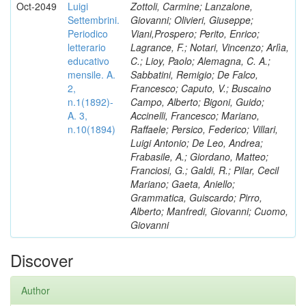
Oct-2049
Luigi
Zottoli, Carmine; Lanzalone,
Settembrini.
Giovanni; Olivieri, Giuseppe;
Periodico
Viani,Prospero; Perito, Enrico;
letterario
Lagrance, F.; Notari, Vincenzo; Arlìa,
educativo
C.; Lioy, Paolo; Alemagna, C. A.;
mensile. A.
Sabbatini, Remigio; De Falco,
2,
Francesco; Caputo, V.; Buscaino
n.1(1892)-
Campo, Alberto; Bigoni, Guido;
A. 3,
Accinelli, Francesco; Mariano,
n.10(1894)
Raffaele; Persico, Federico; Villari,
Luigi Antonio; De Leo, Andrea;
Frabasile, A.; Giordano, Matteo;
Franciosi, G.; Galdi, R.; Pilar, Cecil
Mariano; Gaeta, Aniello;
Grammatica, Guiscardo; Pirro,
Alberto; Manfredi, Giovanni; Cuomo,
Giovanni
Discover
Author