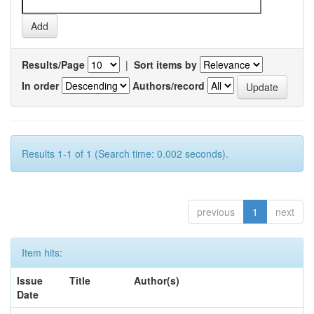
Results/Page
|
Sort items by
In order
Authors/record
Results 1-1 of 1 (Search time: 0.002 seconds).
previous
1
next
Item hits:
Issue
Title
Author(s)
Date