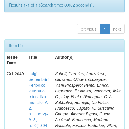
Results 1-1 of 1 (Search time: 0.002 seconds).
previous
1
next
Item hits:
Issue
Title
Author(s)
Date
Oct-2049
Luigi
Zottoli, Carmine; Lanzalone,
Settembrini.
Giovanni; Olivieri, Giuseppe;
Periodico
Viani,Prospero; Perito, Enrico;
letterario
Lagrance, F.; Notari, Vincenzo; Arlìa,
educativo
C.; Lioy, Paolo; Alemagna, C. A.;
mensile. A.
Sabbatini, Remigio; De Falco,
2,
Francesco; Caputo, V.; Buscaino
n.1(1892)-
Campo, Alberto; Bigoni, Guido;
A. 3,
Accinelli, Francesco; Mariano,
n.10(1894)
Raffaele; Persico, Federico; Villari,