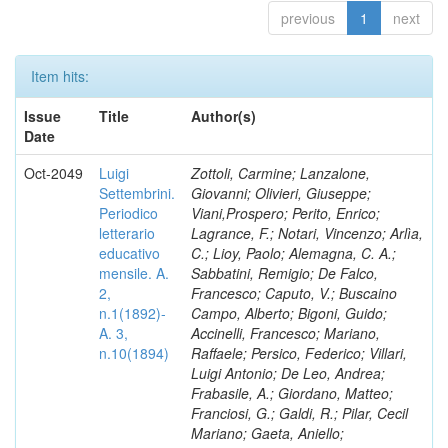
previous
1
next
Item hits:
Issue
Title
Author(s)
Date
Oct-2049
Luigi
Zottoli, Carmine; Lanzalone,
Settembrini.
Giovanni; Olivieri, Giuseppe;
Periodico
Viani,Prospero; Perito, Enrico;
letterario
Lagrance, F.; Notari, Vincenzo; Arlìa,
educativo
C.; Lioy, Paolo; Alemagna, C. A.;
mensile. A.
Sabbatini, Remigio; De Falco,
2,
Francesco; Caputo, V.; Buscaino
n.1(1892)-
Campo, Alberto; Bigoni, Guido;
A. 3,
Accinelli, Francesco; Mariano,
n.10(1894)
Raffaele; Persico, Federico; Villari,
Luigi Antonio; De Leo, Andrea;
Frabasile, A.; Giordano, Matteo;
Franciosi, G.; Galdi, R.; Pilar, Cecil
Mariano; Gaeta, Aniello;