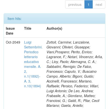
previous
1
next
Item hits:
Issue
Title
Author(s)
Date
Oct-2049
Luigi
Zottoli, Carmine; Lanzalone,
Settembrini.
Giovanni; Olivieri, Giuseppe;
Periodico
Viani,Prospero; Perito, Enrico;
letterario
Lagrance, F.; Notari, Vincenzo; Arlìa,
educativo
C.; Lioy, Paolo; Alemagna, C. A.;
mensile. A.
Sabbatini, Remigio; De Falco,
2,
Francesco; Caputo, V.; Buscaino
n.1(1892)-
Campo, Alberto; Bigoni, Guido;
A. 3,
Accinelli, Francesco; Mariano,
n.10(1894)
Raffaele; Persico, Federico; Villari,
Luigi Antonio; De Leo, Andrea;
Frabasile, A.; Giordano, Matteo;
Franciosi, G.; Galdi, R.; Pilar, Cecil
Mariano; Gaeta, Aniello;