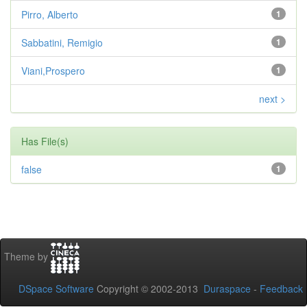
Pirro, Alberto
1
Sabbatini, Remigio
1
Viani,Prospero
1
next >
Has File(s)
false
1
Theme by
DSpace Software
Copyright © 2002-2013
Duraspace
-
Feedback