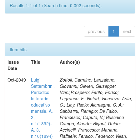
Results 1-1 of 1 (Search time: 0.002 seconds).
previous
1
next
Item hits:
Issue
Title
Author(s)
Date
Oct-2049
Luigi
Zottoli, Carmine; Lanzalone,
Settembrini.
Giovanni; Olivieri, Giuseppe;
Periodico
Viani,Prospero; Perito, Enrico;
letterario
Lagrance, F.; Notari, Vincenzo; Arlìa,
educativo
C.; Lioy, Paolo; Alemagna, C. A.;
mensile. A.
Sabbatini, Remigio; De Falco,
2,
Francesco; Caputo, V.; Buscaino
n.1(1892)-
Campo, Alberto; Bigoni, Guido;
A. 3,
Accinelli, Francesco; Mariano,
n.10(1894)
Raffaele; Persico, Federico; Villari,