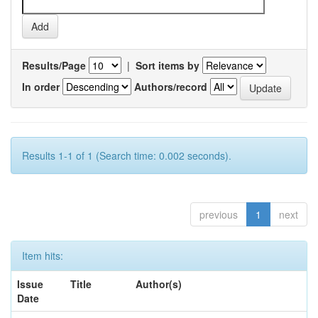
Results/Page
|
Sort items by
In order
Authors/record
Results 1-1 of 1 (Search time: 0.002 seconds).
previous
1
next
Item hits:
Issue
Title
Author(s)
Date