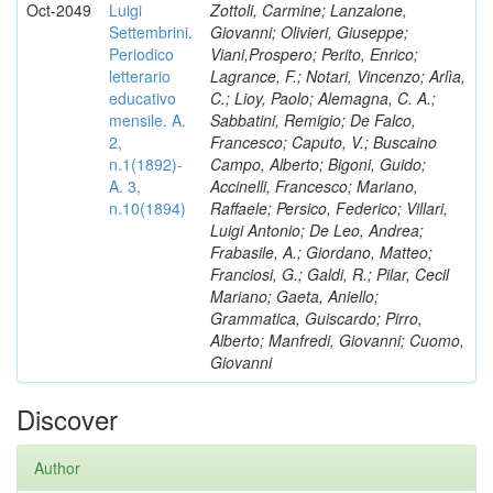
Oct-2049
Luigi
Zottoli, Carmine; Lanzalone,
Settembrini.
Giovanni; Olivieri, Giuseppe;
Periodico
Viani,Prospero; Perito, Enrico;
letterario
Lagrance, F.; Notari, Vincenzo; Arlìa,
educativo
C.; Lioy, Paolo; Alemagna, C. A.;
mensile. A.
Sabbatini, Remigio; De Falco,
2,
Francesco; Caputo, V.; Buscaino
n.1(1892)-
Campo, Alberto; Bigoni, Guido;
A. 3,
Accinelli, Francesco; Mariano,
n.10(1894)
Raffaele; Persico, Federico; Villari,
Luigi Antonio; De Leo, Andrea;
Frabasile, A.; Giordano, Matteo;
Franciosi, G.; Galdi, R.; Pilar, Cecil
Mariano; Gaeta, Aniello;
Grammatica, Guiscardo; Pirro,
Alberto; Manfredi, Giovanni; Cuomo,
Giovanni
Discover
Author