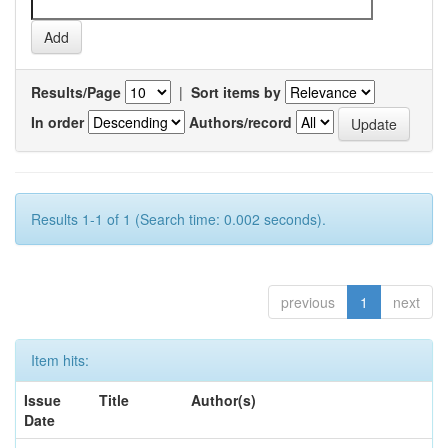
Results/Page
|
Sort items by
In order
Authors/record
Results 1-1 of 1 (Search time: 0.002 seconds).
previous
1
next
Item hits:
Issue
Title
Author(s)
Date