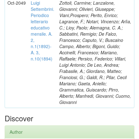
Oct-2049
Luigi
Zottoli, Carmine; Lanzalone,
Settembrini.
Giovanni; Olivieri, Giuseppe;
Periodico
Viani,Prospero; Perito, Enrico;
letterario
Lagrance, F.; Notari, Vincenzo; Arlìa,
educativo
C.; Lioy, Paolo; Alemagna, C. A.;
mensile. A.
Sabbatini, Remigio; De Falco,
2,
Francesco; Caputo, V.; Buscaino
n.1(1892)-
Campo, Alberto; Bigoni, Guido;
A. 3,
Accinelli, Francesco; Mariano,
n.10(1894)
Raffaele; Persico, Federico; Villari,
Luigi Antonio; De Leo, Andrea;
Frabasile, A.; Giordano, Matteo;
Franciosi, G.; Galdi, R.; Pilar, Cecil
Mariano; Gaeta, Aniello;
Grammatica, Guiscardo; Pirro,
Alberto; Manfredi, Giovanni; Cuomo,
Giovanni
Discover
Author