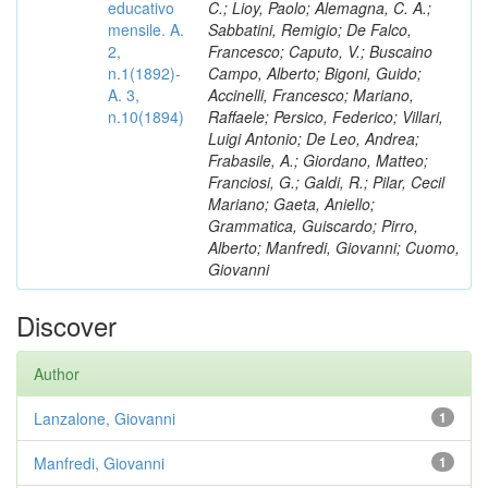
educativo
C.; Lioy, Paolo; Alemagna, C. A.;
mensile. A.
Sabbatini, Remigio; De Falco,
2,
Francesco; Caputo, V.; Buscaino
n.1(1892)-
Campo, Alberto; Bigoni, Guido;
A. 3,
Accinelli, Francesco; Mariano,
n.10(1894)
Raffaele; Persico, Federico; Villari,
Luigi Antonio; De Leo, Andrea;
Frabasile, A.; Giordano, Matteo;
Franciosi, G.; Galdi, R.; Pilar, Cecil
Mariano; Gaeta, Aniello;
Grammatica, Guiscardo; Pirro,
Alberto; Manfredi, Giovanni; Cuomo,
Giovanni
Discover
Author
Lanzalone, Giovanni
1
Manfredi, Giovanni
1