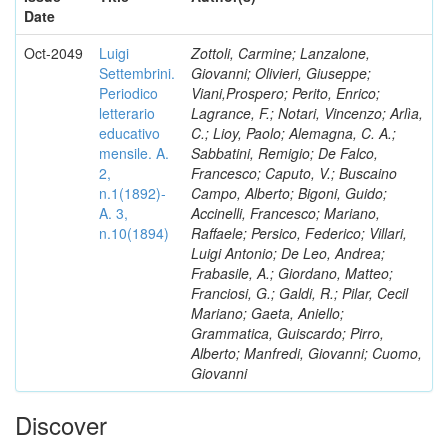
Date
Oct-2049
Luigi
Zottoli, Carmine; Lanzalone,
Settembrini.
Giovanni; Olivieri, Giuseppe;
Periodico
Viani,Prospero; Perito, Enrico;
letterario
Lagrance, F.; Notari, Vincenzo; Arlìa,
educativo
C.; Lioy, Paolo; Alemagna, C. A.;
mensile. A.
Sabbatini, Remigio; De Falco,
2,
Francesco; Caputo, V.; Buscaino
n.1(1892)-
Campo, Alberto; Bigoni, Guido;
A. 3,
Accinelli, Francesco; Mariano,
n.10(1894)
Raffaele; Persico, Federico; Villari,
Luigi Antonio; De Leo, Andrea;
Frabasile, A.; Giordano, Matteo;
Franciosi, G.; Galdi, R.; Pilar, Cecil
Mariano; Gaeta, Aniello;
Grammatica, Guiscardo; Pirro,
Alberto; Manfredi, Giovanni; Cuomo,
Giovanni
Discover