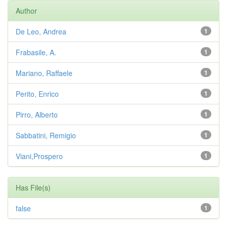
Author
De Leo, Andrea
1
Frabasile, A.
1
Mariano, Raffaele
1
Perito, Enrico
1
Pirro, Alberto
1
Sabbatini, Remigio
1
Viani,Prospero
1
Has File(s)
false
1