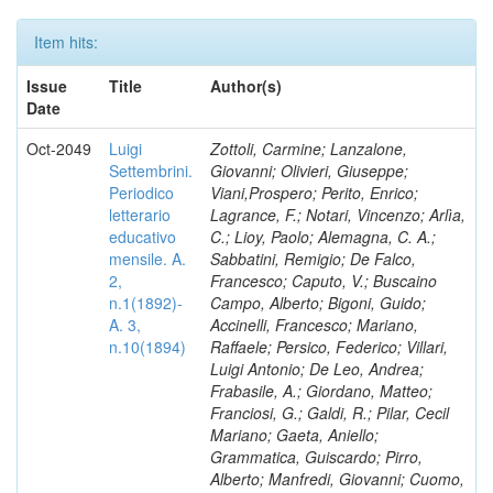
Item hits:
Issue
Title
Author(s)
Date
Oct-2049
Luigi
Zottoli, Carmine; Lanzalone,
Settembrini.
Giovanni; Olivieri, Giuseppe;
Periodico
Viani,Prospero; Perito, Enrico;
letterario
Lagrance, F.; Notari, Vincenzo; Arlìa,
educativo
C.; Lioy, Paolo; Alemagna, C. A.;
mensile. A.
Sabbatini, Remigio; De Falco,
2,
Francesco; Caputo, V.; Buscaino
n.1(1892)-
Campo, Alberto; Bigoni, Guido;
A. 3,
Accinelli, Francesco; Mariano,
n.10(1894)
Raffaele; Persico, Federico; Villari,
Luigi Antonio; De Leo, Andrea;
Frabasile, A.; Giordano, Matteo;
Franciosi, G.; Galdi, R.; Pilar, Cecil
Mariano; Gaeta, Aniello;
Grammatica, Guiscardo; Pirro,
Alberto; Manfredi, Giovanni; Cuomo,